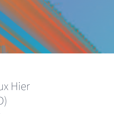
ux Hier
D)