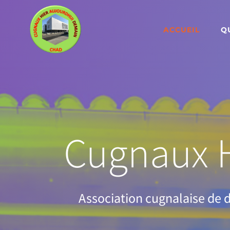
Skip
to
ACCUEIL
Q
content
Cugnaux H
Association cugnalaise de dé